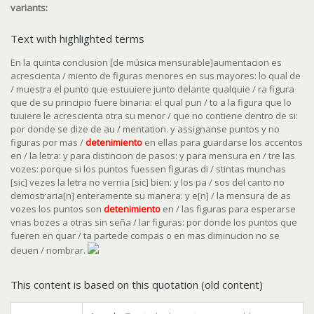
variants:
Text with highlighted terms
En la quinta conclusion [de música mensurable]aumentacion es
acrescienta / miento de figuras menores en sus mayores: lo qual de
/ muestra el punto que estuuiere junto delante qualquie / ra figura
que de su principio fuere binaria: el qual pun / to a la figura que lo
tuuiere le acrescienta otra su menor / que no contiene dentro de si:
por donde se dize de au / mentation. y assignanse puntos y no
figuras por mas /
detenimiento
en ellas para guardarse los accentos
en / la letra: y para distincion de pasos: y para mensura en / tre las
vozes: porque si los puntos fuessen figuras di / stintas munchas
[sic] vezes la letra no vernia [sic] bien: y los pa / sos del canto no
demostraria[n] enteramente su manera: y e[n] / la mensura de as
vozes los puntos son
detenimiento
en / las figuras para esperarse
vnas bozes a otras sin seña / lar figuras: por donde los puntos que
fueren en quar / ta partede compas o en mas diminucion no se
deuen / nombrar.
This content is based on this quotation (old content)