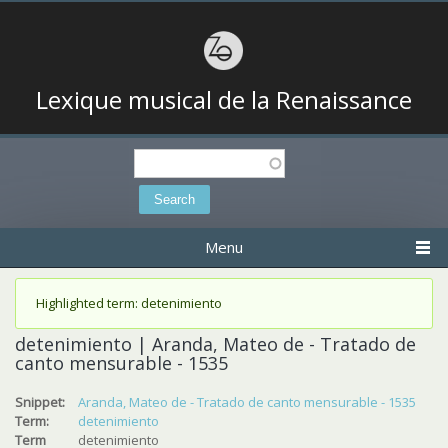
Lexique musical de la Renaissance
Search
Search form
Menu
Status message
Highlighted term: detenimiento
detenimiento | Aranda, Mateo de - Tratado de
canto mensurable - 1535
Snippet:
Aranda, Mateo de - Tratado de canto mensurable - 1535
Term:
detenimiento
Term
detenimiento