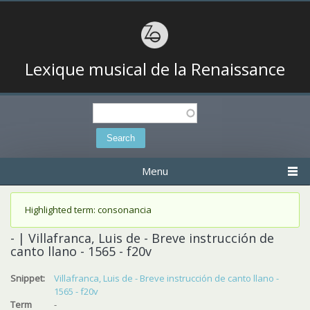
Lexique musical de la Renaissance
Search
Search form
Menu
Status message
Highlighted term: consonancia
- | Villafranca, Luis de - Breve instrucción de
canto llano - 1565 - f20v
Snippet:
Villafranca, Luis de - Breve instrucción de canto llano -
1565 - f20v
Term
-