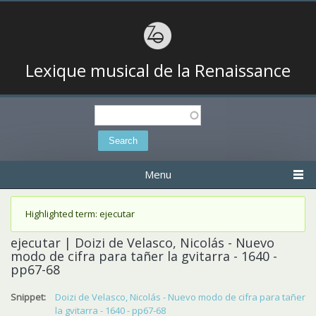
Lexique musical de la Renaissance
Search
Search form
Menu
Status message
Highlighted term: ejecutar
ejecutar | Doizi de Velasco, Nicolás - Nuevo
modo de cifra para tañer la gvitarra - 1640 -
pp67-68
Snippet:
Doizi de Velasco, Nicolás - Nuevo modo de cifra para tañer
la gvitarra - 1640 - pp67-68