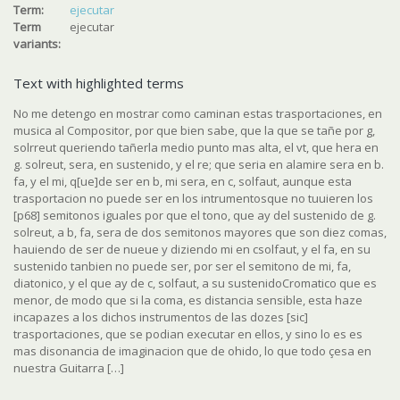
Term:
ejecutar
Term
ejecutar
variants:
Text with highlighted terms
No me detengo en mostrar como caminan estas trasportaciones, en
musica al Compositor, por que bien sabe, que la que se tañe por g,
solrreut queriendo tañerla medio punto mas alta, el vt, que hera en
g. solreut, sera, en sustenido, y el re; que seria en alamire sera en b.
fa, y el mi, q[ue]de ser en b, mi sera, en c, solfaut, aunque esta
trasportacion no puede ser en los intrumentosque no tuuieren los
[p68] semitonos iguales por que el tono, que ay del sustenido de g.
solreut, a b, fa, sera de dos semitonos mayores que son diez comas,
hauiendo de ser de nueue y diziendo mi en csolfaut, y el fa, en su
sustenido tanbien no puede ser, por ser el semitono de mi, fa,
diatonico, y el que ay de c, solfaut, a su sustenidoCromatico que es
menor, de modo que si la coma, es distancia sensible, esta haze
incapazes a los dichos instrumentos de las dozes [
sic
]
trasportaciones, que se podian executar en ellos, y sino lo es es
mas disonancia de imaginacion que de ohido, lo que todo çesa en
nuestra Guitarra […]