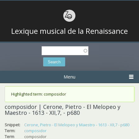
Lexique musical de la Renaissance
Search
Search form
Menu
Status message
Highlighted term: composidor
composidor | Cerone, Pietro - El Melopeo y
Maestro - 1613 - XII,7, - p680
Snippet:
Cerone, Pietro - El Melopeo y Maestro - 1613 - XII,7 - p680
Term:
composidor
Term
composidor