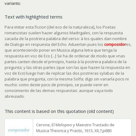
variants:
Text with highlighted terms
Para imitar esta ficcion [del eco de la naturaleza], los Poetas
romancistas suelen hazer algunos Madrigales, con la respuesta
sacada de la postrera palabra del verso: à los quales dan nombre
de
Dialogo en respuesta del Echo
. Aduiertan pues los
composidor
es,
que aconteciendo poner en Musica alguna letra que tenga la
respuesta en voz de Eco [...] Se ha de ordenar de modo que vnas
partes canten desde el principio, hasta à la postrera palabra de la
pregunta; y las otras partes (que son las que hazen la respuesta en
voz de Eco)
luego han de replicar las dos postreras sylabas de la
palabra que pregunta, con la mesma Solfa
; digo sin variarla poco ni
mucho: como deste poco de principio, se puede venir en
conocimiento de las demas respuestas: aunque vaya todo
abreuiado.
This content is based on this quotation (old content)
Cerone, El Melopeo y Maestro Tractado de
composidor
Musica Theorica y Practic, 1613, XII,7,p680