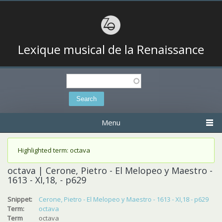
Lexique musical de la Renaissance
Search
Search form
Menu
Status message
Highlighted term: octava
octava | Cerone, Pietro - El Melopeo y Maestro -
1613 - XI,18, - p629
Snippet:
Cerone, Pietro - El Melopeo y Maestro - 1613 - XI,18 - p629
Term:
octava
Term
octava