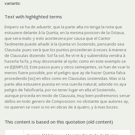
variants:
Text with highlighted terms
Empero se ha de aduertir, que
la parte alta no tenga la nota que
estuuiere delante à la Quinta, en la mesma posicion de la Octaua
,
que sera malo: y esto acontecera por causa que el Cantor
facilmente puede añadir à la Quinta vn Sostenido, pensando sea
Clausula: pues verà que los puntos prozederan à vezes à manera
de Clausulas diziendo: Sol fa sol, Re vt re & y subiendola vendra à
hazerla fa:fa, y muy dissonante al oydo; como en este exemplo se
ve [EJEMPLO]. Este passo pues y otros semejantes, se han de vsar lo
menos fuere possible, por el peligro que ay de hazer Quinta falsa
procedendo [
sic
] en ellos como en Clausulas sostenidas. Mas
si la
parte alta estuuiere puesta en vna cuerda natural, adonde no aya
peligro de falsificarla
, por no tener lugar en ella el Sostenido,
aunque proceda en modo de Clausula, muy bien podremonos seruir
dellos en todo genero de Composicion: no obstante que autores ay,
no quieren se vsen si no en obras de à quatro, y à mas bozes.
This content is based on this quotation (old content)