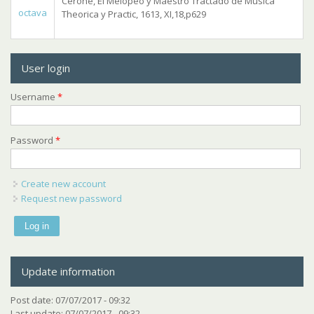
Cerone, El Melopeo y Maestro Tractado de Musica
octava
Theorica y Practic, 1613, XI,18,p629
User login
Username
*
Password
*
Create new account
Request new password
Update information
Post date:
07/07/2017 - 09:32
Last update:
07/07/2017 - 09:32