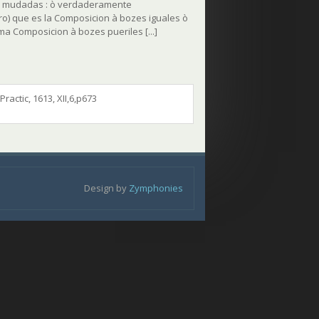
 mudadas :
ò verdaderamente
ro) que es la
Composicion à bozes iguales ò
lama
Composicion à bozes pueriles
[...]
actic, 1613, XII,6,p673
Design by
Zymphonies