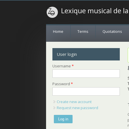
Lexique musical de l
Home
Terms
Quotations
User login
Username
*
Password
*
Create new account
Request new password