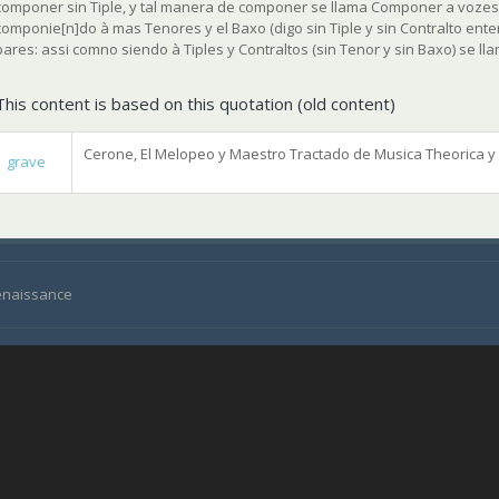
componer sin Tiple, y tal manera de componer se llama
Componer a vozes
componie[n]do à mas Tenores y el Baxo (digo sin Tiple y sin Contralto ente
pares:
assi comno siendo à Tiples y Contraltos (sin Tenor y sin Baxo) se l
This content is based on this quotation (old content)
Cerone, El Melopeo y Maestro Tractado de Musica Theorica y Pr
grave
Renaissance