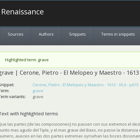
a Renaissance
Sources
Authors
Snippets
Terms in snippets
Status message
Highlighted term: grave
grave | Cerone, Pietro - El Melopeo y Maestro - 1613 -
Snippet:
Cerone, Pietro - El Melopeo y Maestro - 1613 - XII,6 - p673
Term:
grave
Term variants:
grave
Text with highlighted terms
Que las partes [de las composiciones] no passen con sus extremos el dez
punto mas agudo del Tiple, y el mas graue del Baxo, no passe la distanci
numero, auezes en las dos partes extremas oyrsehan las bozes dissonan