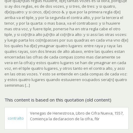
que qua[n]tas reglas huuiere, d[e] tantas vozes es la obra, porq[u]e
si ay dos reglas, es de dos vozes, y si tres, de tres: y si quatro,
d[e]quatro: y si cinco, d[e] cinco &. y que por la primera regla d[e]
arriba va el tiple, y por la segunda el contra alto, y por la tercera el
tenor, y por la quarta: o mas baxa, va el contrabaxo: y si huuiere
mas otra voz, y fuere tiple, ponerse ha en otra regla cabe el otro
tiple, y si co[n]tra alto ju[n]to al co[n]tra alto: y si assi las otras vozes:
y luego parta los co[m]passes por sus quadras en cada vna vno d[e]
los quales ha d[e] ymaginar quatro lugares: entre raya y raya: las
quales rayas, son dos lineas de alto abaxo, entre las quales estan
encerradas las cifras de cada compas (como mas claramente se
vera en la cifra) y estos quatro lugares se han de ymaginar en cada
voz, en el tiple quatro lugares, y otros tanto en el contra alto, y assi
en las otras vozes. Y esto se entiende en cada compas de cada voz:
y estos quatro lugares quando estuuieren ocupados sera[n] quatro
seminimas [...]
This content is based on this quotation (old content)
Venegas de Henestrosa, Libro de Cifra Nueva, 1557,
contralto
Comiença la declaracion de la cifra, f6r