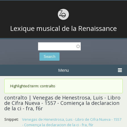
Lexique musical de la Renaissance
Search
Search form
Menu
Status message
Highlighted term: contralto
contralto | Venegas de Henestrosa, Luis - Libro
de Cifra Nueva - 1557 - Comiença la declaracion
de la ci - fra, f6r
Snippet:
Venegas de Henestrosa, Luis - Libro de Cifra Nueva - 1557
- Comiença la declaracion de la ci - fra, f6r