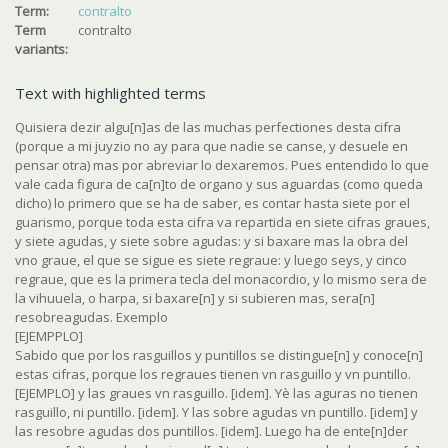
Term:
contralto
Term
contralto
variants:
Text with highlighted terms
Quisiera dezir algu[n]as de las muchas perfectiones desta cifra
(porque a mi juyzio no ay para que nadie se canse, y desuele en
pensar otra) mas por abreviar lo dexaremos. Pues entendido lo que
vale cada figura de ca[n]to de organo y sus aguardas (como queda
dicho) lo primero que se ha de saber, es contar hasta siete por el
guarismo, porque toda esta cifra va repartida en siete cifras graues,
y siete agudas, y siete sobre agudas: y si baxare mas la obra del
vno graue, el que se sigue es siete regraue: y luego seys, y cinco
regraue, que es la primera tecla del monacordio, y lo mismo sera de
la vihuuela, o harpa, si baxare[n] y si subieren mas, sera[n]
resobreagudas. Exemplo
[EJEMPPLO]
Sabido que por los rasguillos y puntillos se distingue[n] y conoce[n]
estas cifras, porque los regraues tienen vn rasguillo y vn puntillo.
[EJEMPLO] y las graues vn rasguillo. [idem]. Yè las aguras no tienen
rasguillo, ni puntillo. [idem]. Y las sobre agudas vn puntillo. [idem] y
las resobre agudas dos puntillos. [idem]. Luego ha de ente[n]der