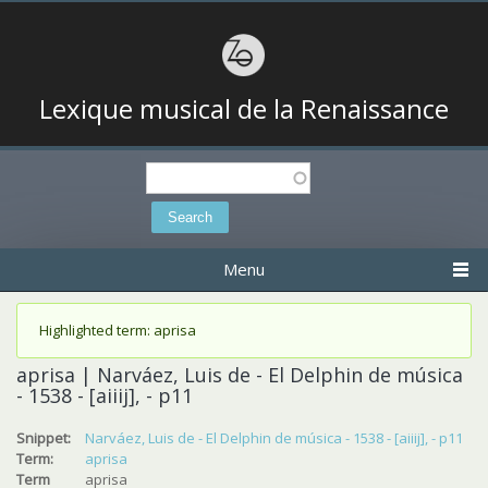
Lexique musical de la Renaissance
Search
Search form
Menu
Status message
Highlighted term: aprisa
aprisa | Narváez, Luis de - El Delphin de música
- 1538 - [aiiij], - p11
Snippet:
Narváez, Luis de - El Delphin de música - 1538 - [aiiij], - p11
Term:
aprisa
Term
aprisa