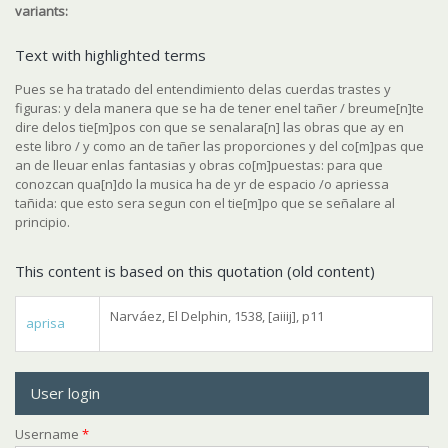
variants:
Text with highlighted terms
Pues se ha tratado del entendimiento delas cuerdas trastes y
figuras: y dela manera que se ha de tener enel tañer / breume[n]te
dire delos tie[m]pos con que se senalara[n] las obras que ay en
este libro / y como an de tañer las proporciones y del co[m]pas que
an de lleuar enlas fantasias y obras co[m]puestas: para que
conozcan qua[n]do la musica ha de yr de espacio /o apriessa
tañida: que esto sera segun con el tie[m]po que se señalare al
principio.
This content is based on this quotation (old content)
Narváez, El Delphin, 1538, [aiiij], p11
aprisa
User login
Username
*