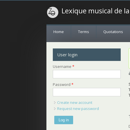
Lexique musical de l
Home
Terms
Quotations
User login
Username
*
Password
*
Create new account
Request new password