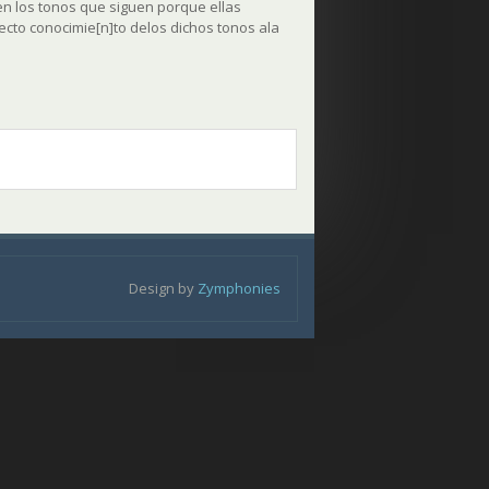
ien los tonos que siguen porque ellas
ecto conocimie[n]to delos dichos tonos ala
Design by
Zymphonies