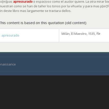
co[m]pas
apressurado
o espacioso como el auctor quiere. La otra mirar b
muestran como se han de tañer los tonos por la vihuela: y para mas p[er]f
fin deste libro mas largamente se tractara dellos.
This content is based on this quotation (old content)
Milán, El Maestro, 1535, f9r
apresurado
Renaissance