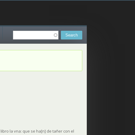
Search
Search form
ibro la vna: que se ha[n] de tañer con el