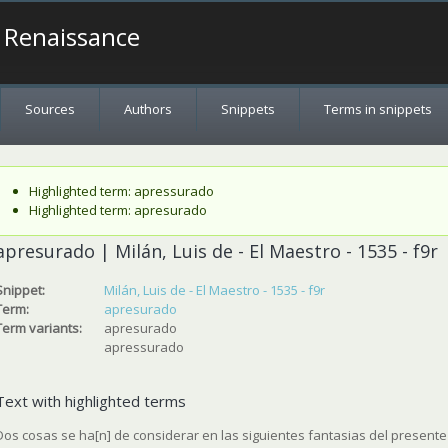
a Renaissance
Sources
Authors
Snippets
Terms in snippets
Status message
Highlighted term: apressurado
Highlighted term: apresurado
apresurado | Milán, Luis de - El Maestro - 1535 - f9r
Snippet:
Milán, Luis de - El Maestro - 1535 - f9r
Term:
apresurado
Term variants:
apresurado
apressurado
Text with highlighted terms
Dos cosas se ha[n] de considerar en las siguientes fantasias del presente l