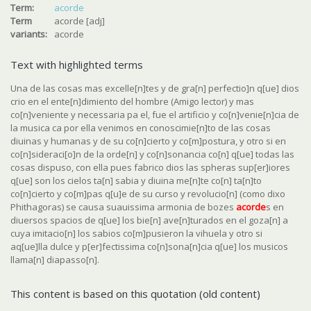
Term:
acorde
Term
acorde [adj]
variants:
acorde
Text with highlighted terms
Una de las cosas mas excelle[n]tes y de gra[n] perfectio]n q[ue] dios
crio en el ente[n]dimiento del hombre (Amigo lector) y mas
co[n]veniente y necessaria pa el, fue el artificio y co[n]venie[n]cia de
la musica ca por ella venimos en conoscimie[n]to de las cosas
diuinas y humanas y de su co[n]cierto y co[m]postura, y otro si en
co[n]sideraci[o]n de la orde[n] y co[n]sonancia co[n] q[ue] todas las
cosas dispuso, con ella pues fabrico dios las spheras sup[er]iores
q[ue] son los cielos ta[n] sabia y diuina me[n]te co[n] ta[n]to
co[n]cierto y co[m]pas q[u]e de su curso y revolucio[n] (como dixo
Phithagoras) se causa suauissima armonia de bozes
acorde
s en
diuersos spacios de q[ue] los bie[n] ave[n]turados en el goza[n] a
cuya imitacio[n] los sabios co[m]pusieron la vihuela y otro si
aq[ue]lla dulce y p[er]fectissima co[n]sona[n]cia q[ue] los musicos
llama[n] diapasso[n].
This content is based on this quotation (old content)