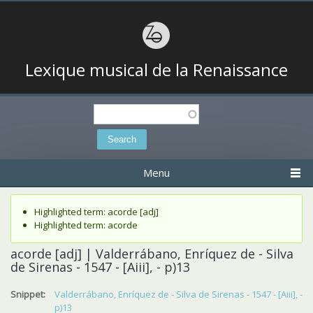
Lexique musical de la Renaissance
Search
Search form
Menu
Status message
Highlighted term: acorde [adj]
Highlighted term: acorde
acorde [adj] | Valderrábano, Enríquez de - Silva
de Sirenas - 1547 - [Aiii], - p)13
Snippet:
Valderrábano, Enríquez de - Silva de Sirenas - 1547 - [Aiii], -
p)13