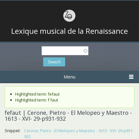
Lexique musical de la Renaissance
Search
Search form
Menu
Status message
Highlighted term: fefaut
Highlighted term: f faut
fefaut | Cerone, Pietro - El Melopeo y Maestro -
1613 - XVI- 29-p931-932
Snippet:
Cerone, Pietro - El Melopeo y Maestro - 1613 - XVI- 29-p931-
932