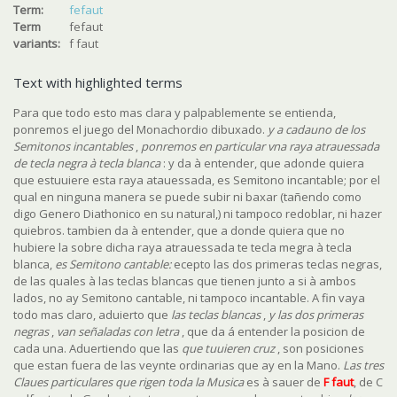
Term:
fefaut
Term
fefaut
variants:
f faut
Text with highlighted terms
Para que todo esto mas clara y palpablemente se entienda,
ponremos el juego del Monachordio dibuxado.
y a cadauno de los
Semitonos incantables
,
ponremos en particular vna raya atrauessada
de tecla negra à tecla blanca
: y da à entender, que adonde quiera
que estuuiere esta raya atauessada,
es Semitono incantable; por el
qual en ninguna manera se puede subir ni baxar (tañendo como
digo Genero Diathonico en su natural,) ni tampoco redoblar, ni hazer
quiebros. tambien da à entender, que a donde quiera que no
hubiere la sobre dicha raya atrauessada te tecla megra à tecla
blanca,
es Semitono cantable:
ecepto las dos primeras teclas negras,
de las quales à las teclas blancas que tienen junto a si à ambos
lados, no ay Semitono cantable, ni tampoco incantable. A fin vaya
todo mas claro, aduierto que
las teclas blancas
,
y las dos primeras
negras
,
van señaladas con letra
, que da á entender la posicion de
cada una. Aduertiendo que las
que tuuieren cruz
, son posiciones
que estan fuera de las veynte ordinarias que ay en la Mano.
Las tres
Claues particulares que rigen toda la Musica
es à sauer de
F faut
, de C