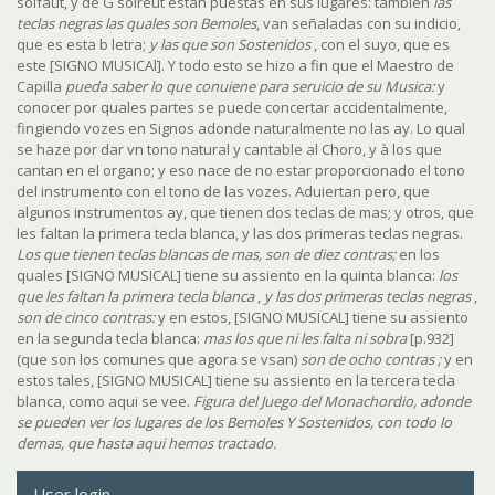
solfaut, y de G solreut estan puestas en sus lugares: tambien
las
teclas negras las quales son Bemoles
, van señaladas con su indicio,
que es esta b letra;
y las que son Sostenidos
, con el suyo, que es
este [SIGNO MUSICAl]. Y todo esto se hizo a fin que el Maestro de
Capilla
pueda saber lo que conuiene para seruicio de su Musica:
y
conocer por quales partes se puede concertar accidentalmente,
fingiendo vozes en Signos adonde naturalmente no las ay. Lo qual
se haze por dar vn tono natural y cantable al Choro, y à los que
cantan en el organo; y eso nace de no estar proporcionado el tono
del instrumento con el tono de las vozes. Aduiertan pero, que
algunos instrumentos ay, que tienen dos teclas de mas; y otros, que
les faltan la primera tecla blanca, y las dos primeras teclas negras.
Los que tienen teclas blancas de mas, son de diez contras;
en los
quales [SIGNO MUSICAL] tiene su assiento en la quinta blanca:
los
que les faltan la primera tecla blanca
,
y las dos primeras teclas negras
,
son de cinco contras:
y en estos, [SIGNO MUSICAL] tiene su assiento
en la segunda tecla blanca:
mas los que ni les falta ni sobra
[p.932]
(que son los comunes que agora se vsan)
son de ocho contras ;
y en
estos tales, [SIGNO MUSICAL] tiene su assiento en la tercera tecla
blanca, como aqui se vee.
Figura del Juego del Monachordio, adonde
se pueden ver los lugares de los Bemoles Y Sostenidos, con todo lo
demas, que hasta aqui hemos tractado.
User login