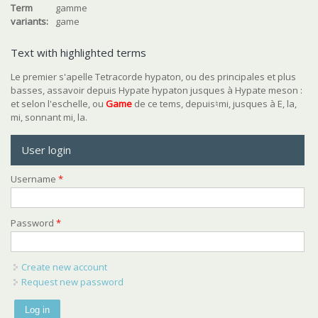
Term
gamme
variants:
game
Text with highlighted terms
Le premier s'apelle Tetracorde hypaton, ou des principales et plus
basses, assavoir depuis Hypate hypaton jusques à Hypate meson :
et selon l'eschelle, ou
Game
de ce tems, depuis♮mi, jusques à E, la,
mi, sonnant mi, la.
User login
Username
*
Password
*
Create new account
Request new password