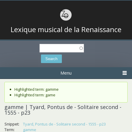
Lexique musical de la Renaissance
Search
Search form
Menu
Status message
Highlighted term: gamme
Highlighted term: game
gamme | Tyard, Pontus de - Solitaire second -
1555 - p23
Snippet:
Tyard, Pontus de - Solitaire second - 1555 - p23
Term:
gamme