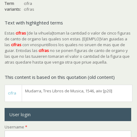
Term
cifra
variants:
cifras
Text with highlighted terms
Estas
cifra
s
[de la vihuela]toman la cantidad o valor de cinco figuras
de canto de organo las quales son estas. [EJEMPLO]Van guiadas a
las
cifra
s
con vnospuntilloos los quales no siruen de mas que de
guiar. Entodas las
cifra
s
no se ponen figuras de canto de organo y
las que no las tuuieren tomaran el valor o cantidad de la figura que
atras quedare hasta que venga otra que priue aquella.
This content is based on this quotation (old content)
Mudarra, Tres Libros de Musica, 1546, aiiv [p20]
cifra
User login
Username
*