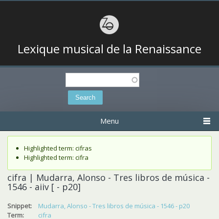
Lexique musical de la Renaissance
Search
Search form
Menu
Status message
Highlighted term: cifras
Highlighted term: cifra
cifra | Mudarra, Alonso - Tres libros de música -
1546 - aiiv [ - p20]
Snippet:
Mudarra, Alonso - Tres libros de música - 1546 - p20
Term:
cifra