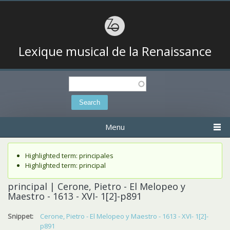
Lexique musical de la Renaissance
Search
Search form
Menu
Status message
Highlighted term: principales
Highlighted term: principal
principal | Cerone, Pietro - El Melopeo y
Maestro - 1613 - XVI- 1[2]-p891
Snippet:
Cerone, Pietro - El Melopeo y Maestro - 1613 - XVI- 1[2]-
p891