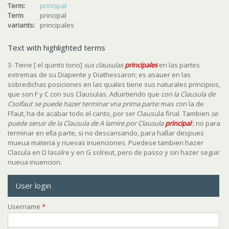
Term:
principal
Term
principal
variants:
principales
Text with highlighted terms
3- Tiene [ el quinto tono]
sus clausulas
principal
es
en las partes
extremas de su Diapente y Diathessaron; es asauer en las
sobredichas posiciones en las quales tiene sus naturales principios,
que son F y C con sus Clausulas. Aduirtiendo que
con la Clausula de
Csolfaut se puede hazer terminar vna prima parte:
mas con la de
Ffaut, ha de acabar todo el canto, por ser Clausula final. Tambien
se
puede seruir de la Clausula de A lamire por Clausula
principal
; no para
terminar en ella parte, si no descansando, para hallar despues
mueua materia y nuevas inuenciones. Puedese tambien hazer
Clasula en D lasolre y en G solreut, pero de passo y sin hazer seguir
nueua inuencion.
User login
Username
*