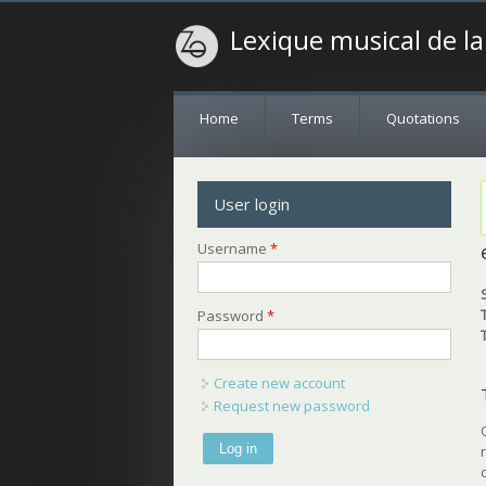
Lexique musical de l
Home
Terms
Quotations
User login
Username
*
Password
*
Create new account
Request new password