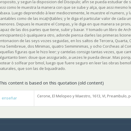
proposito, y segun la disposicion del Discipulo; afin se pueda estudiar de s
assi como le muestra la manera con que se sube y alça, que assi mesmo 
abaxa. Luego deprendido à leer mediocremente, le muestre el numero, y la 
cantables como de las inca[n]tables; y le diga el particular valor de cada 
menores. Depues le muestre el Compas, y le diga en que manera se pronu
capaz de las dos partes que tiene, subir y baxar. Y tomado un libro de Arc
principiantes) ò qualquiera otro, adonde piensa darles las primeras licion
entonacion de las seys vozes seguidas, en los saltos de Tercera, Quarta, 
vna Semibreue, dos Minimas, quatro Semiminimas, y ocho Corcheas al Com
aquellas figuras que le hizo leer; y cantelas consigo tantas vezes, que c
alguntanto bien: doue que assigurado, a uezes le pueda dexar. Mas porqu
notear ò solfear por bmol, luego que fuere seguro en leer las obras bemo
naturales, que son las de bquadrado.
This content is based on this quotation (old content)
Cerone, El Melopeo y Maestro, 1613, VI, Preambulo, 
enseñar