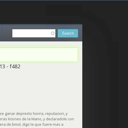
Search
Search form
13 - f482
 se ganar depresto honra, reputacion, y
meras liciones de la Mano, y declaradole con
era de bmol, digo la que fuere mas a