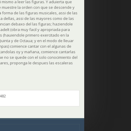
i mismo a leer las figuras. Y aduierta que
le muestre la orden con que se descende y
forma de las figuras musicales, assi de las
una dellas, assi de las mayores como de las
ncian debaxo del las figuras; haziendole
hadelt (obra muy facil y apropriada para
es (hauiendole primero exercitado en la
Quinta y de Octaua; y en el modo de lleuar
pas) comience cantar con el algunas de
antandolas oy y mañana, comience cantarlas
e no se quede con el solo conocimiento del
lares, proponga le despues las escaleras
p482