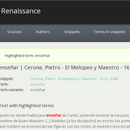
a Renaissance
Sources
Authors
Snippets
Terms in snippets
Status message
Highlighted term: enseñar
enseñar | Cerone, Pietro - El Melopeo y Maestro - 16
Snippet:
Cerone, Pietro - El Melopeo y Maestro - 1613 - p482
Term:
enseñar
Term variants:
enseñar
Text with highlighted terms
Quien se siente habil para
enseñar
de Canto, quierole mostrar la via para
nombre de buen Maestro. [...] dadoles [a los discípulos] en escrito las pri
que nombre se pronuncian las figuras con las vozes, le muestre una escal