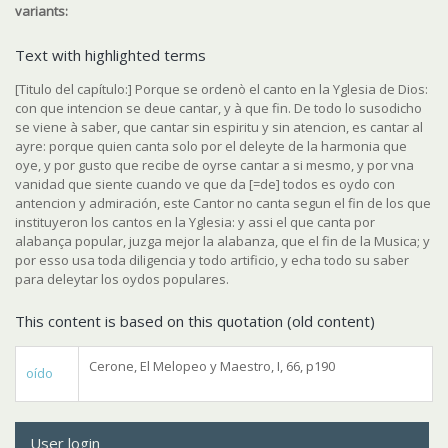
variants:
Text with highlighted terms
[Titulo del capítulo:] Porque se ordenò el canto en la Yglesia de Dios:
con que intencion se deue cantar, y à que fin. De todo lo susodicho
se viene à saber, que cantar sin espiritu y sin atencion, es cantar al
ayre: porque quien canta solo por el deleyte de la harmonia que
oye, y por gusto que recibe de oyrse cantar a si mesmo, y por vna
vanidad que siente cuando ve que da [=de] todos es oydo con
antencion y admiración, este Cantor no canta segun el fin de los que
instituyeron los cantos en la Yglesia: y assi el que canta por
alabança popular, juzga mejor la alabanza, que el fin de la Musica; y
por esso usa toda diligencia y todo artificio, y echa todo su saber
para deleytar los oydos populares.
This content is based on this quotation (old content)
Cerone, El Melopeo y Maestro, I, 66, p190
oído
User login