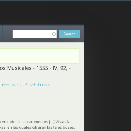
Search
Search form
 Musicales - 1555 - IV, 92, -
555 - IV, 92, - f112rb-f112va
 en todos los instrumentos […] Vistas las
as, en las quales cifraran las tales bozes.