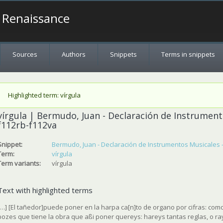
a Renaissance
Sources
Authors
Snippets
Terms in snippets
Status message
Highlighted term: vírgula
vírgula | Bermudo, Juan - Declaración de Instrumentos
f112rb-f112va
Snippet:
Bermudo, Juan - Declaración de Instrumentos Musicales - 1
Term:
vírgula
Term variants:
vírgula
Text with highlighted terms
[…] [El tañedor]puede poner en la harpa ca[n]to de organo por cifras: como
bozes que tiene la obra que aßi poner quereys: hareys tantas reglas, o ray