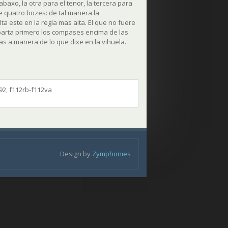
baxo, la otra para el tenor, la tercera para
 de quatro bozes: de tal manera la
a este en la regla mas alta. El que no fuere
parta primero los compases encima de las
las a manera de lo que dixe en la vihuela.
92, f112rb-f112va
Design by
Zymphonies