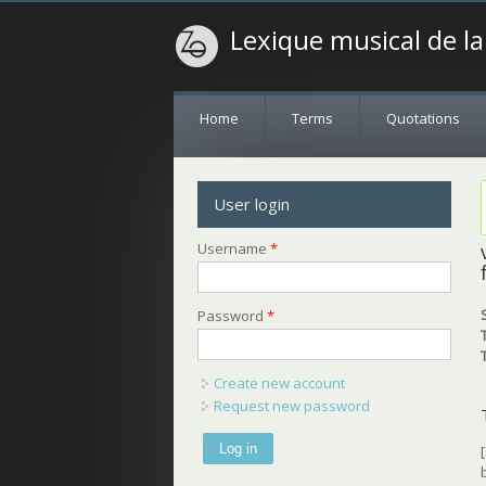
Lexique musical de l
Home
Terms
Quotations
User login
Username
*
Password
*
Create new account
Request new password