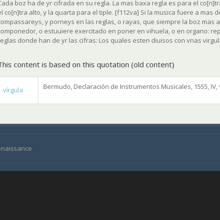
Cada boz ha de yr cifrada en su regla. La mas baxa regla es para el co[n]tra
el co[n]tra alto, y la quarta para el tiple. [f112va] Si la musica fuere a mas
compassareys, y porneys en las reglas, o rayas, que siempre la boz mas alt
componedor, o estuuiere exercitado en poner en vihuela, o en organo: re
reglas donde han de yr las cifras: Los quales esten diuisos con vnas virgu
This content is based on this quotation (old content)
Bermudo, Declaración de Instrumentos Musicales, 1555, IV, 
vírgula
Renaissance