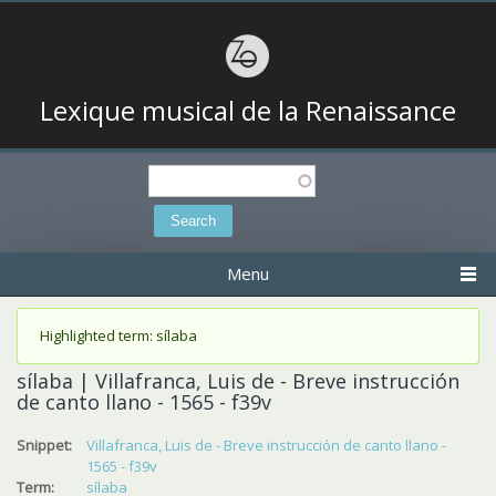
Lexique musical de la Renaissance
Search
Search form
Menu
Status message
Highlighted term: sílaba
sílaba | Villafranca, Luis de - Breve instrucción
de canto llano - 1565 - f39v
Snippet:
Villafranca, Luis de - Breve instrucción de canto llano -
1565 - f39v
Term:
sílaba