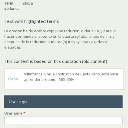
Term
sílaba
variants:
Text with highlighted terms
La oracion ha de acabar co[n] vna reducion, o clausula, y para la
hazer pornemos el accento en la quarta syllaba, antes del fin: y
despues de la reduction quedara[n] tres syllabas agudas y
eleuadas.
This content is based on this quotation (old content)
Villafranca, Breue Ynstrucion de Canto llano. Assi para
sílaba
aprender breuem, 1565, f39v
User login
Username
*