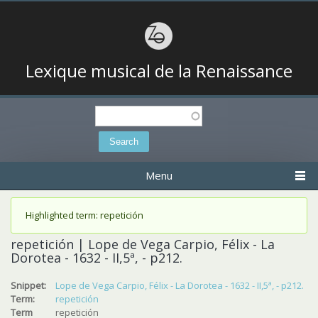
Lexique musical de la Renaissance
Search
Search form
Menu
Status message
Highlighted term: repetición
repetición | Lope de Vega Carpio, Félix - La
Dorotea - 1632 - II,5ª, - p212.
Snippet:
Lope de Vega Carpio, Félix - La Dorotea - 1632 - II,5ª, - p212.
Term:
repetición
Term
repetición