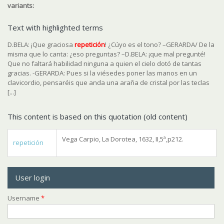
variants:
Text with highlighted terms
D.BELA: ¡Que graciosa
repetición
! ¿Cúyo es el tono? –GERARDA/ De la
misma que lo canta: ¿eso preguntas? –D.BELA: ¡que mal pregunté!
Que no faltará habilidad ninguna a quien el cielo dotó de tantas
gracias. -GERARDA: Pues si la viésedes poner las manos en un
clavicordio, pensaréis que anda una araña de cristal por las teclas
[...]
This content is based on this quotation (old content)
Vega Carpio, La Dorotea, 1632, II,5ª,p212.
repetición
User login
Username
*