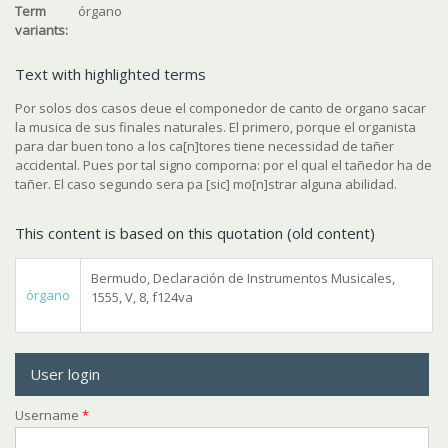
Term
órgano
variants:
Text with highlighted terms
Por solos dos casos deue el componedor de canto de organo sacar
la musica de sus finales naturales. El primero, porque el organista
para dar buen tono a los ca[n]tores tiene necessidad de tañer
accidental. Pues por tal signo comporna: por el qual el tañedor ha de
tañer. El caso segundo sera pa [sic] mo[n]strar alguna abilidad.
This content is based on this quotation (old content)
Bermudo, Declaración de Instrumentos Musicales,
órgano
1555, V, 8, f124va
User login
Username
*