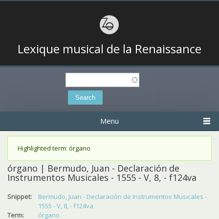
Lexique musical de la Renaissance
Search
Search form
Menu
Status message
Highlighted term: órgano
órgano | Bermudo, Juan - Declaración de
Instrumentos Musicales - 1555 - V, 8, - f124va
Snippet:
Bermudo, Juan - Declaración de Instrumentos Musicales -
1555 - V, 8, - f124va
Term:
órgano