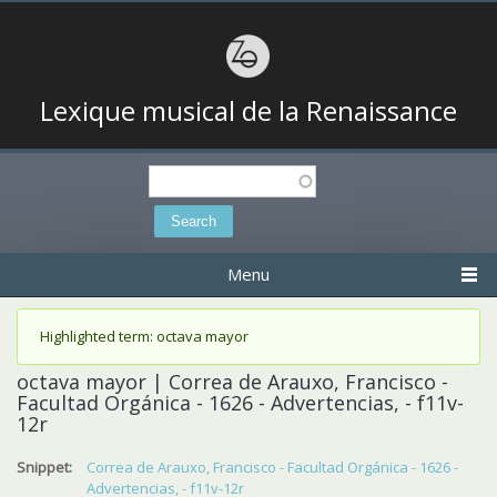
Lexique musical de la Renaissance
Search
Search form
Menu
Status message
Highlighted term: octava mayor
octava mayor | Correa de Arauxo, Francisco -
Facultad Orgánica - 1626 - Advertencias, - f11v-
12r
Snippet:
Correa de Arauxo, Francisco - Facultad Orgánica - 1626 -
Advertencias, - f11v-12r