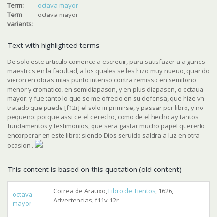
Term:
octava mayor
Term
octava mayor
variants:
Text with highlighted terms
De solo este articulo comence a escreuir, para satisfazer a algunos
maestros en la facultad, a los quales se les hizo muy nueuo, quando
vieron en obras mias punto intenso contra remisso en semitono
menor y cromatico, en semidiapason, y en plus diapason, o octaua
mayor: y fue tanto lo que se me ofrecio en su defensa, que hize vn
tratado que puede [f12r] el solo imprimirse, y passar por libro, y no
pequeño: porque assi de el derecho, como de el hecho ay tantos
fundamentos y testimonios, que sera gastar mucho papel quererlo
encorporar en este libro: siendo Dios seruido saldra a luz en otra
ocasion:.
This content is based on this quotation (old content)
Correa de Arauxo,
Libro de Tientos
, 1626,
octava
Advertencias, f11v-12r
mayor