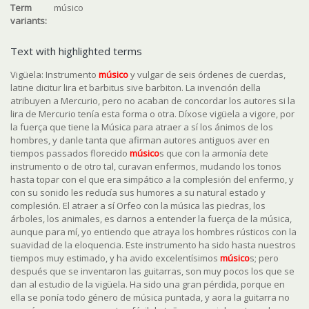
Term
músico
variants:
Text with highlighted terms
Vigüela: Instrumento
músico
y vulgar de seis órdenes de cuerdas,
latine dicitur lira et barbitus sive barbiton. La invención della
atribuyen a Mercurio, pero no acaban de concordar los autores si la
lira de Mercurio tenía esta forma o otra. Díxose vigüela a vigore, por
la fuerça que tiene la Música para atraer a sí los ánimos de los
hombres, y danle tanta que afirman autores antiguos aver en
tiempos passados florecido
músico
s que con la armonía dete
instrumento o de otro tal, curavan enfermos, mudando los tonos
hasta topar con el que era simpático a la complesión del enfermo, y
con su sonido les reducía sus humores a su natural estado y
complesión. El atraer a sí Orfeo con la música las piedras, los
árboles, los animales, es darnos a entender la fuerça de la música,
aunque para mí, yo entiendo que atraya los hombres rústicos con la
suavidad de la eloquencia. Este instrumento ha sido hasta nuestros
tiempos muy estimado, y ha avido excelentísimos
músico
s; pero
después que se inventaron las guitarras, son muy pocos los que se
dan al estudio de la vigüela. Ha sido una gran pérdida, porque en
ella se ponía todo género de música puntada, y aora la guitarra no