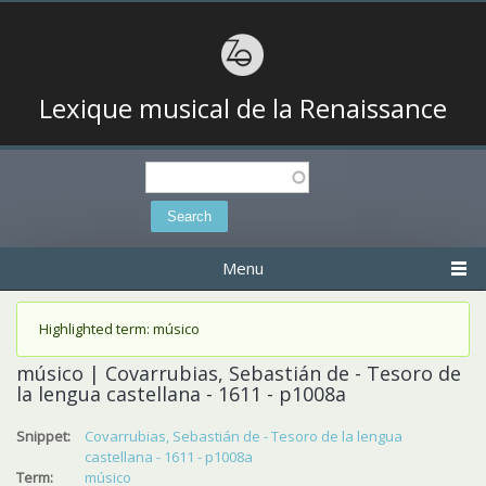
Lexique musical de la Renaissance
Search
Search form
Menu
Status message
Highlighted term: músico
músico | Covarrubias, Sebastián de - Tesoro de
la lengua castellana - 1611 - p1008a
Snippet:
Covarrubias, Sebastián de - Tesoro de la lengua
castellana - 1611 - p1008a
Term:
músico