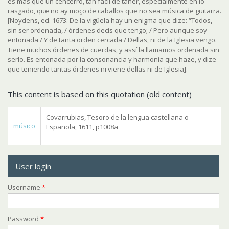
es más que un cencerro, tan fácil de tañer, especialmente en lo
rasgado, que no ay moço de caballos que no sea música de guitarra.
[Noydens, ed. 1673: De la vigüela hay un enigma que dize: “Todos,
sin ser ordenada, / órdenes decís que tengo; / Pero aunque soy
entonada / Y de tanta orden cercada / Dellas, ni de la Iglesia vengo.
Tiene muchos órdenes de cuerdas, y assí la llamamos ordenada sin
serlo. Es entonada por la consonancia y harmonía que haze, y dize
que teniendo tantas órdenes ni viene dellas ni de Iglesia].
This content is based on this quotation (old content)
Covarrubias, Tesoro de la lengua castellana o
músico
Española, 1611, p1008a
User login
Username
*
Password
*