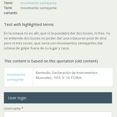
Term:
movimiento semejante
Term
movimiento semejante
variants:
Text with highlighted terms
En la octaua no es aßi, que ni la puede[n] dar dos bozes, ni tres. Ya
se entiende dos bozes no poder dar una octaua en post de otra:
pero ni tres vozes, que seria con movimientos semejantes dar
octaua de golpe fuera de su lugar y casa.
This content is based on this quotation (old content)
Bermudo, Declaración de Instrumentos
movimiento
Musicales, 1555, V, 16, f128vb
semejante
User login
Username
*