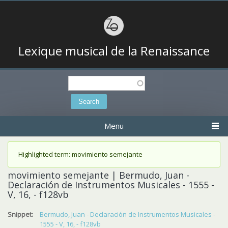
Lexique musical de la Renaissance
Search
Search form
Menu
Status message
Highlighted term: movimiento semejante
movimiento semejante | Bermudo, Juan -
Declaración de Instrumentos Musicales - 1555 -
V, 16, - f128vb
Snippet:
Bermudo, Juan - Declaración de Instrumentos Musicales -
1555 - V, 16, - f128vb