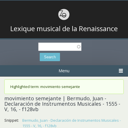
Lexique musical de la Renaissance
Search
Search form
Menu
Status message
Highlighted term: movimiento semejante
movimiento semejante | Bermudo, Juan -
Declaración de Instrumentos Musicales - 1555 -
V, 16, - f128vb
Snippet:
Bermudo, Juan - Declaración de Instrumentos Musicales -
1555 - V, 16, - f128vb