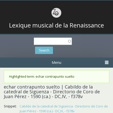
Lexique musical de la Renaissance
Search
Search form
Menu
Status message
Highlighted term: echar contrapunto suelto
echar contrapunto suelto | Cabildo de la
catedral de Sigüenza - Directorio de Coro de
Juan Pérez - 1590 (ca.) - DC,IV, - f378v
Snippet:
Cabildo de la catedral de Sigüenza - Directorio de Coro de
Juan Pérez - 1590 (ca.) - DC,IV, - f378v