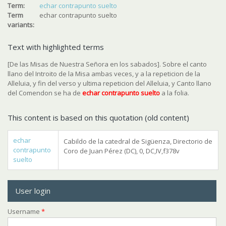
Term:
echar contrapunto suelto
Term
echar contrapunto suelto
variants:
Text with highlighted terms
[De las Misas de Nuestra Señora en los sabados]. Sobre el canto
llano del Introito de la Misa ambas veces, y a la repeticion de la
Alleluia, y fin del verso y ultima repeticion del Alleluia, y Canto llano
del Comendon se ha de
echar contrapunto suelto
a la folia.
This content is based on this quotation (old content)
echar
Cabildo de la catedral de Sigüenza, Directorio de
contrapunto
Coro de Juan Pérez (DC), 0, DC,IV,f378v
suelto
User login
Username
*