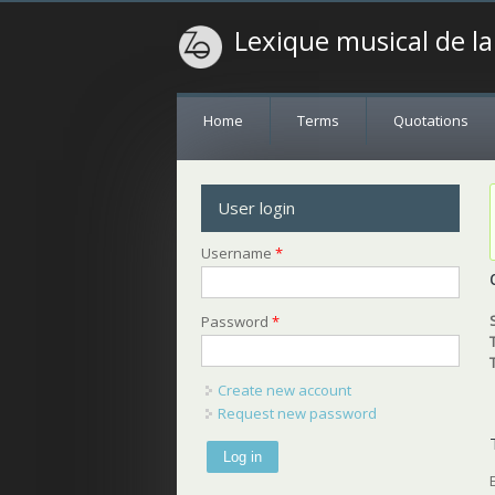
Lexique musical de l
Home
Terms
Quotations
User login
Username
*
Password
*
Create new account
Request new password