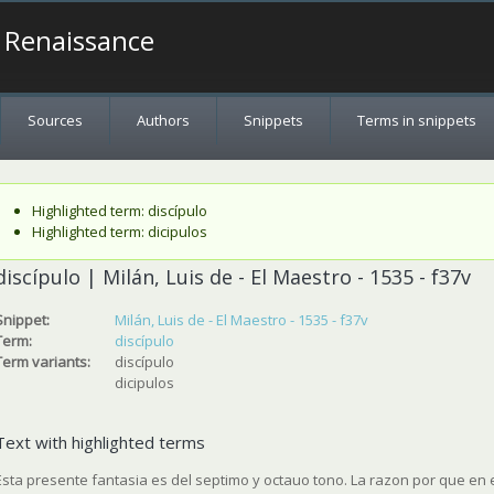
a Renaissance
Sources
Authors
Snippets
Terms in snippets
Status message
Highlighted term: discípulo
Highlighted term: dicipulos
discípulo | Milán, Luis de - El Maestro - 1535 - f37v
Snippet:
Milán, Luis de - El Maestro - 1535 - f37v
Term:
discípulo
Term variants:
discípulo
dicipulos
Text with highlighted terms
Esta presente fantasia es del septimo y octauo tono. La razon por que en