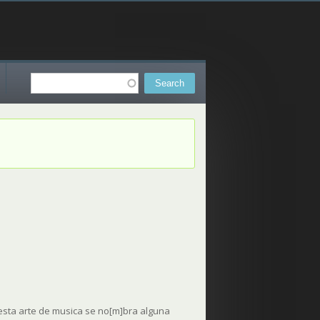
Search
Search form
 esta arte de musica se no[m]bra alguna