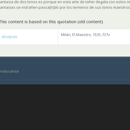
fantasia de dos tonos es porque en esta arte de tañer degala con estos r
fantasias se estrañen passa[n]do por los terminos de sus tonos maestro
This content is based on this quotation (old content)
Milán, El Maestro, 1535, f37v
discípulo
Renaissance