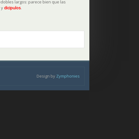
edobles largos: parece bien que las
s y
dicipulos
.
Design by
Zymphonies