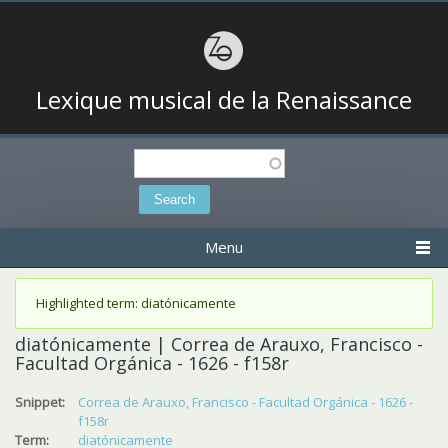
Lexique musical de la Renaissance
Search
Search form
Menu
Status message
Highlighted term: diatónicamente
diatónicamente | Correa de Arauxo, Francisco -
Facultad Orgánica - 1626 - f158r
Snippet:
Correa de Arauxo, Francisco - Facultad Orgánica - 1626 -
f158r
Term:
diatónicamente