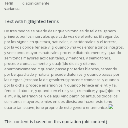
Term
diatónicamente
variants:
Text with highlighted terms
De tres modos se puede dezir que vn tono es de tal o tal genero. El
primero, por los intervalos que cada voz de el entona: El segundo,
por los signos en que toca, naturales, o accidentales: y el tercero,
por la voz donde fenece v. g. quando vna voz entona tonos integros,
y semitonos mayores naturales procede diatonicamente; y quando
semitonos mayores accide[n]tales, y menores, y semiditonos,
procede cromaticamente; y qua[n]do diesis y ditonos
enarmonicamente. Y quando passa por teclas blancas, cantando
por be quadrado y natura, procede diatonice: y quando passa por
las negras (eccepto la de gesolrreut) procede cromatice: y quando
por la dicha, procede enarmonice. Y quando fenece en el vt, y fa,
fenece diatonice, y quando en el re, y sol, cromatice; y qua[n]do en
el mi, y la, enarmonice: y de aqui vino partir los antiguos todos los
semitonos mayores, o mies en dos diesis: por hazer este tono
quarto tan suave, tono proprio de este genero enarmonico.
This content is based on this quotation (old content)