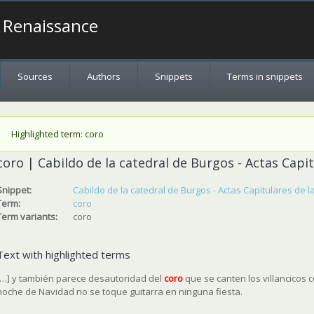
a Renaissance
Sources
Authors
Snippets
Terms in snippets
Status message
Highlighted term: coro
coro | Cabildo de la catedral de Burgos - Actas Capi
Snippet:
Cabildo de la catedral de Burgos - Actas Capitulares de 
Term:
coro
Term variants:
coro
Text with highlighted terms
[…] y también parece desautoridad del
coro
que se canten los villancicos 
noche de Navidad no se toque guitarra en ninguna fiesta.