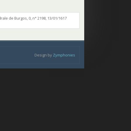
drale de Burgos, 0, n° 2198, 13/01/1617
Design by
Zymphonies