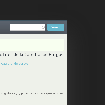
Search
Search form
tulares de la Catedral de Burgos
la Catedral de Burgos
con guitarra […] pidió habas para que si no es