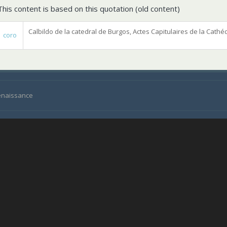
This content is based on this quotation (old content)
Calbildo de la catedral de Burgos, Actes Capitulaires de la Cathé
coro
Renaissance