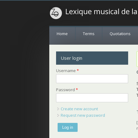
Lexique musical de l
Home
Terms
Quotations
User login
Username
*
Password
*
Create new account
Request new password