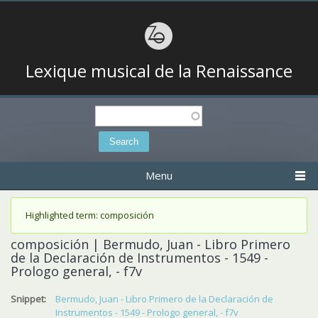
Lexique musical de la Renaissance
Search
Search form
Menu
Status message
Highlighted term: composición
composición | Bermudo, Juan - Libro Primero
de la Declaración de Instrumentos - 1549 -
Prologo general, - f7v
Snippet:
Bermudo, Juan - Libro Primero de la Declaración de
Instrumentos - 1549 - Prologo general, - f7v