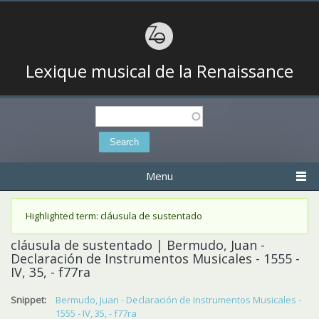
Lexique musical de la Renaissance
Search
Search form
Menu
Status message
Highlighted term: cláusula de sustentado
cláusula de sustentado | Bermudo, Juan -
Declaración de Instrumentos Musicales - 1555 -
IV, 35, - f77ra
Snippet:
Bermudo, Juan - Declaración de Instrumentos Musicales -
1555 - IV, 35, - f77ra