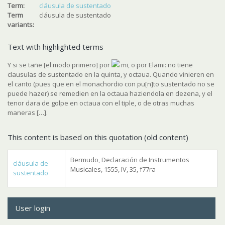
Term:
cláusula de sustentado
Term
cláusula de sustentado
variants:
Text with highlighted terms
Y si se tañe [el modo primero] por
mi, o por Elami: no tiene
clausulas de sustentado en la quinta, y octaua. Quando vinieren en
el canto (pues que en el monachordio con pu[n]to sustentado no se
puede hazer) se remedien en la octaua haziendola en dezena, y el
tenor dara de golpe en octaua con el tiple, o de otras muchas
maneras […].
This content is based on this quotation (old content)
Bermudo, Declaración de Instrumentos
cláusula de
Musicales, 1555, IV, 35, f77ra
sustentado
User login