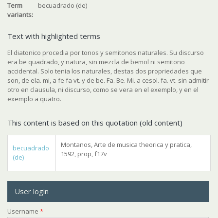
Term
becuadrado (de)
variants:
Text with highlighted terms
El diatonico procedia por tonos y semitonos naturales. Su discurso
era be quadrado, y natura, sin mezcla de bemol ni semitono
accidental. Solo tenia los naturales, destas dos propriedades que
son, de ela. mi, a fe fa vt. y de be. Fa. Be. Mi. a cesol. fa. vt. sin admitir
otro en clausula, ni discurso, como se vera en el exemplo, y en el
exemplo a quatro.
This content is based on this quotation (old content)
Montanos, Arte de musica theorica y pratica,
becuadrado
1592, prop, f17v
(de)
User login
Username
*