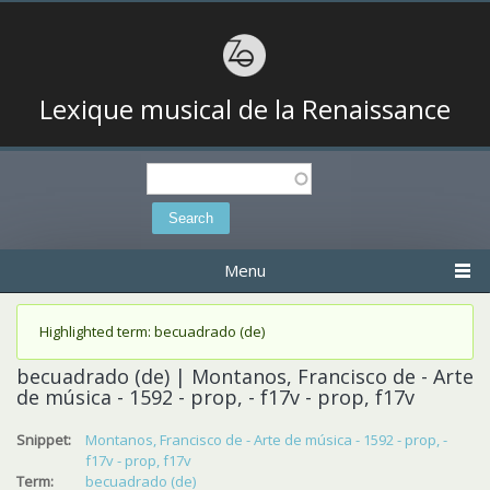
Lexique musical de la Renaissance
Search
Search form
Menu
Status message
Highlighted term: becuadrado (de)
becuadrado (de) | Montanos, Francisco de - Arte
de música - 1592 - prop, - f17v - prop, f17v
Snippet:
Montanos, Francisco de - Arte de música - 1592 - prop, -
f17v - prop, f17v
Term:
becuadrado (de)