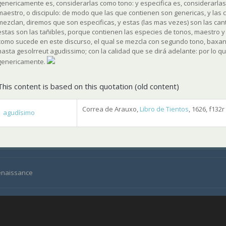
genericamente es, considerarlas como tono: y especifica es, considerarlas 
maestro, o discipulo: de modo que las que contienen son genericas, y las c
mezclan, diremos que son especificas, y estas (las mas vezes) son las can
estas son las tañibles, porque contienen las especies de tonos, maestro y 
como sucede en este discurso, el qual se mezcla con segundo tono, baxa
hasta gesolrreut agudissimo; con la calidad que se dirá adelante: por lo 
genericamente.
This content is based on this quotation (old content)
Correa de Arauxo,
Libro de Tientos
, 1626, f132r
agudísimo
Renaissance