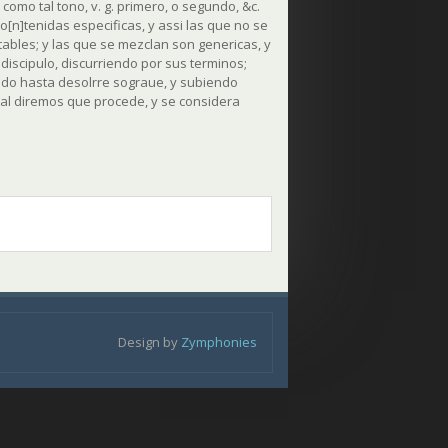
como tal tono, v. g. primero, o segundo, &c.
o[n]tenidas especificas, y assi las que no se
tables; y las que se mezclan son genericas, y
discipulo, discurriendo por sus terminos;
ndo hasta desolrre sograue, y subiendo
qual diremos que procede, y se considera
Design by
Zymphonies