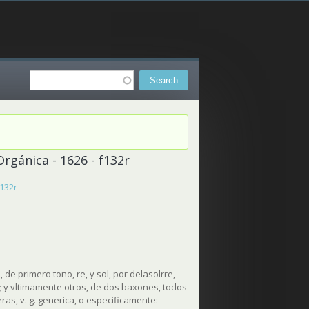
Search
Search form
rgánica - 1626 - f132r
f132r
de primero tono, re, y sol, por delasolrre,
s; y vltimamente otros, de dos baxones, todos
as, v. g. generica, o especificamente: