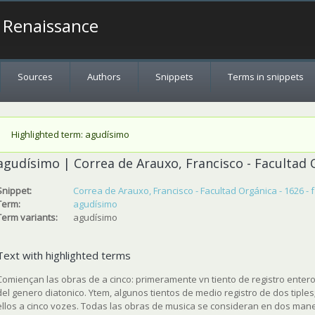
a Renaissance
Sources
Authors
Snippets
Terms in snippets
Status message
Highlighted term: agudísimo
agudísimo | Correa de Arauxo, Francisco - Facultad O
Snippet:
Correa de Arauxo, Francisco - Facultad Orgánica - 1626 - 
Term:
agudísimo
Term variants:
agudísimo
Text with highlighted terms
Comiençan las obras de a cinco: primeramente vn tiento de registro entero, 
del genero diatonico. Ytem, algunos tientos de medio registro de dos tiple
ellos a cinco vozes. Todas las obras de musica se consideran en dos maner