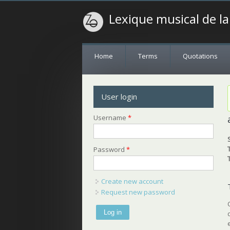
Lexique musical de l
Home
Terms
Quotations
User login
Username
*
Password
*
Create new account
Request new password