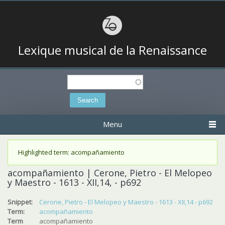
Lexique musical de la Renaissance
Search
Search form
Menu
Status message
Highlighted term: acompañamiento
acompañamiento | Cerone, Pietro - El Melopeo
y Maestro - 1613 - XII,14, - p692
Snippet:
Cerone, Pietro - El Melopeo y Maestro - 1613 - XII,14 - p692
Term:
acompañamiento
Term
acompañamiento