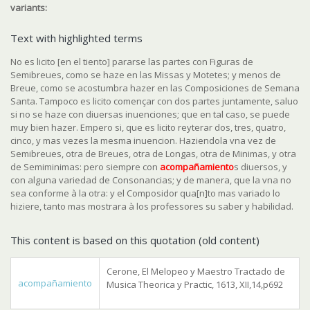
variants:
Text with highlighted terms
No es licito
[en el tiento]
pararse las partes con Figuras de
Semibreues
, como se haze en las Missas y Motetes; y menos de
Breue, como se acostumbra hazer en las Composiciones de Semana
Santa.
Tampoco es licito començar con dos partes juntamente
, saluo
si no se haze con diuersas inuenciones; que en tal caso, se puede
muy bien hazer. Empero si,
que es licito reyterar dos
,
tres
,
quatro
,
cinco
,
y mas vezes la mesma inuencion
. Haziendola vna vez de
Semibreues, otra de Breues, otra de Longas, otra de Minimas, y otra
de Semiminimas: pero siempre con
acompañamiento
s diuersos, y
con alguna variedad de Consonancias; y de manera, que la vna no
sea conforme à la otra: y el Composidor qua[n]to mas variado lo
hiziere, tanto mas mostrara à los professores su saber y habilidad.
This content is based on this quotation (old content)
Cerone, El Melopeo y Maestro Tractado de
acompañamiento
Musica Theorica y Practic, 1613, XII,14,p692