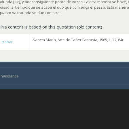
aduada [
sic
], y por consiguiente pobre de vozes. La otra manera se haze,
passo, al tiempo que se acaba el duo que comiença el passo. Esta manera
quanto va trauado vn duo con otro.
This content is based on this quotation (old content)
Sancta Maria, Arte de Tañer Fantasia, 1565, II, 37, 84r
trabar
Renaissance