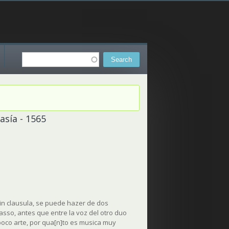
Search
Search form
asía - 1565
sin clausula, se puede hazer de dos
sso, antes que entre la voz del otro duo
oco arte, por qua[n]to es musica muy