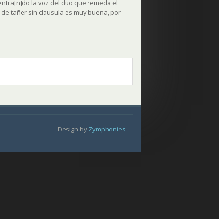
 entra[n]do la voz del duo que remeda el
 de tañer sin clausula es muy buena, por
Design by
Zymphonies