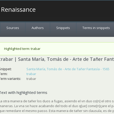
a Renaissance
Sources
Authors
Snippets
Terms in snippets
Status message
Highlighted term: trabar
trabar | Santa María, Tomás de - Arte de Tañer Fant
Snippet:
Santa María, Tomás de - Arte de Tañer Fantasía - 1565
Term:
trabar
Term variants:
trabar
Text with highlighted terms
La otra manera de tañer los duos a fugas, asiendo el vn duo co[n] el otro 
maneras. La vna se haze acabando del todo el duo q[ue] come[n]çare el pa
que remedare el mesmo passo. Esta manera de tañer sin clausula, es de p