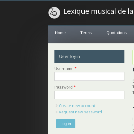
Lexique musical de l
Home
Terms
Quotations
User login
Username
*
Password
*
Create new account
Request new password