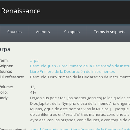
a Renaissance
Sources
Authors
Snippets
Terms in snippets
arpa
Term:
arpa
Snippet:
Bermudo, Juan - Libro Primero de la Declaración de Instru
Source:
Libro Primero de la Declaración de Instrumentos
Full reference:
Bermudo, Libro Primero de la Declaracion de Instrumentos
Volume:
12,
Folio:
41v
Body:
Fingen sus poe / tas [los poetas gentiles] (a los quales es 
Dios Jupiter, de la Nympha diosa de la memo / ria engendr
Musas, y que de este nombre vino la Musica. […]porque 
de cantilena es en / vna d[e] tres maneras, conuiene a 
ayre assi con los organos, con / flautas, o con toque de 
Term in snippet
arpa | Bermudo, Juan - Libro Primero de la Declaración de