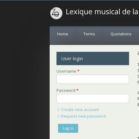
Lexique musical de l
Home
Terms
Quotations
User login
Username
*
Password
*
Create new account
Request new password