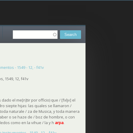
Search
Search form
mentos - 1549 - 12, - f41v
, 1549, 12, f41v
dado el me[n]tir por officio) que / [fxljv] el
o siepte hijas: las quales se llamaron /
toda naturale / za de Musica, y toda manera
saber o se haze de / boz de hombre, o con
dedos como en la vihue / la y h
arpa
.
 Instrumentos - 1549 - 12, - f41v