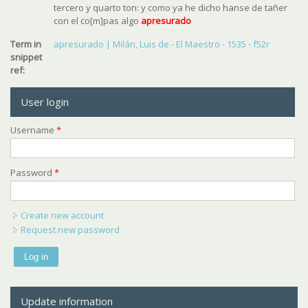
tercero y quarto ton: y como ya he dicho hanse de tañer
con el co[m]pas algo
apresurado
Term in
apresurado | Milán, Luis de - El Maestro - 1535 - f52r
snippet
ref:
User login
Username
*
Password
*
Create new account
Request new password
Update information