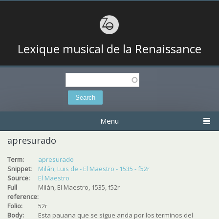
Lexique musical de la Renaissance
Search
Search form
Menu
apresurado
Term:
apresurado
Snippet:
Milán, Luis de - El Maestro - 1535 - f52r
Source:
El Maestro
Full
Milán, El Maestro, 1535, f52r
reference:
Folio:
52r
Body:
Esta pauana que se sigue anda por los terminos del