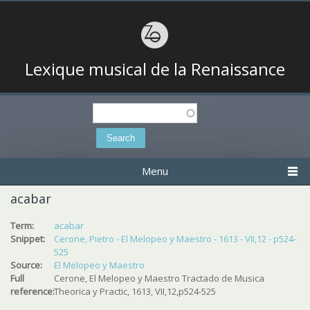
Lexique musical de la Renaissance
Search
Search form
Menu
acabar
Term:
acabar
Snippet:
Cerone, Pietro - El Melopeo y Maestro - 1613 - VII,12 - p524-
525
Source:
El Melopeo y Maestro
Full
Cerone, El Melopeo y Maestro Tractado de Musica
reference:
Theorica y Practic, 1613, VII,12,p524-525