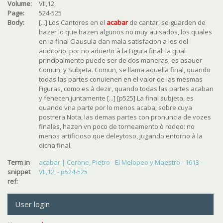
Volume:
VII,12,
Page:
524-525
Body:
[...] Los Cantores en el
acabar
de cantar, se guarden de
hazer lo que hazen algunos no muy auisados, los quales
en la final Clausula dan mala satisfacion a los del
auditorio, por no aduertir à la
Figura final
: la qual
principalmente puede ser de dos maneras, es asauer
Comun, y Subjeta
. Comun, se llama aquella final, quando
todas las partes conuienen en el valor de las mesmas
Figuras, como es à dezir, quando todas las partes acaban
y fenecen juntamente [...] [p525] La final subjeta, es
quando vna parte por lo menos acaba; sobre cuya
postrera Nota, las demas partes con pronuncia de vozes
finales, hazen vn poco de torneamento ò rodeo: no
menos artificioso que deleytoso, jugando entorno à la
dicha final.
Term in
acabar | Cerone, Pietro - El Melopeo y Maestro - 1613 -
snippet
VII,12, - p524-525
ref:
User login