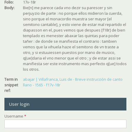
Folio:
17v-18r
Body:
Bie[n] me parece cada vno dezir su parescer y sin
perjuyzio de parte : no porque ellos midieron la cuerda,
sino porque el monacordio muestra ser mayor [el
semitono cantable], y esto viene de estar mal repartido el
diapasson en el, pues vemos que despues [f18r] de bien
templado es menester abaxar las quintas para poder
tañer : de donde se manifiesta el contrario : tambien
vemos que la vihuela haze el semitono de vn traste a
otro, y si estuuiessen puestos por mano de musico,
q[ue]daria el vno menor que el otro ; y de estar assi se
manifiesta ser este instrumento mas perfecto q[ue] todos
los otros.
Term in
abajar | Villafranca, Luis de - Breve instrucción de canto
snippet
llano - 1565 - f17v-18r
ref:
User login
Username
*