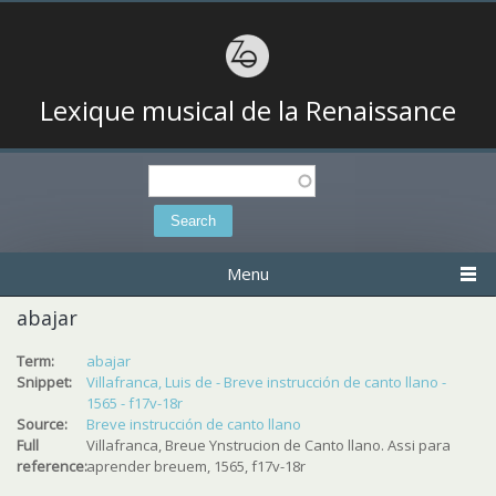
Lexique musical de la Renaissance
Search
Search form
Menu
abajar
Term:
abajar
Snippet:
Villafranca, Luis de - Breve instrucción de canto llano -
1565 - f17v-18r
Source:
Breve instrucción de canto llano
Full
Villafranca, Breue Ynstrucion de Canto llano. Assi para
reference:
aprender breuem, 1565, f17v-18r