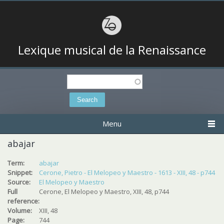
Lexique musical de la Renaissance
Search
Search form
Menu
abajar
Term:
abajar
Snippet:
Cerone, Pietro - El Melopeo y Maestro - 1613 - XIII, 48 - p744
Source:
El Melopeo y Maestro
Full
Cerone, El Melopeo y Maestro, XIII, 48, p744
reference:
Volume:
XIII, 48
Page:
744