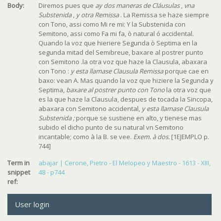
Body:
Diremos pues que
ay dos maneras de Cláusulas
,
vna
Substenida
,
y otra Remissa
. La Remissa se haze siempre
con Tono, assi como Mi re mi: Y la Substenida con
Semitono, assi como Fa mi fa, ò natural ó accidental.
Quando la voz que hieriere Segunda ò Septima en la
segunda mitad del Semibreue, baxare al postrer punto
con Semitono .la otra voz que haze la Clausula, abaxara
con Tono :
y esta llamase Clausula Remissa
porque cae en
baxo: vean A. Mas quando la voz que hiziere la Segunda y
Septima,
baxare al postrer punto con Tono
la otra voz que
es la que haze la Clausula, despues de tocada la Sincopa,
abaxara con Semitono accidental,
y esta llamase Clausula
Substenida ;
porque se sustiene en alto, y tienese mas
subido el dicho punto de su natural vn Semitono
incantable; como à la B. se vee.
Exem. à dos.
[1EJEMPLO p.
744]
Term in
abajar | Cerone, Pietro - El Melopeo y Maestro - 1613 - XIII,
snippet
48 - p744
ref:
User login