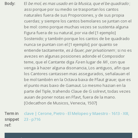
Body:
El
be mol, es mas usado en la Musica, que el be quadrado
;
assi porque por su medio se trasportan los cantos
naturales fuera de sus Proporciones, y de sus propia
cuerdas; y siempre los cantos bemolares se juntan con el
be mol: como porque muchas vezes se sustenta alguna
Figura fuera de su natural, por via del [1 ejemplo]
Sostenido; y también porque los cantos de be quadrado
nunca se puntan con el [1 ejemplo]; por quanto se
entiende tacitamente,
es à fauer, per privationem
; si no es
avezes en algunas posiciones adonde el Composidor
teme, que el Cantante diga
Fa
en lugar de
Mi
, con que
venga à hazer alguna disonancia, Los antiguos, afin que
los Cantores cantassen mas assegurados, señalauan el
be mol también en la Octava baxa de Ffaut graue; que es
el punto mas baxo de Gamaut. Lo mesmo hazian en la
parte del Tiple, trahendo Claue de G solrevt, todas vezes
auian de poner notas en Ffavt, fuera de la mano.
[Odecathon de Musicos, Venecia, 1507]
Term in
clave | Cerone, Pietro - El Melopeo y Maestro - 1613 - XIII,
snippet
23 - p716
ref: