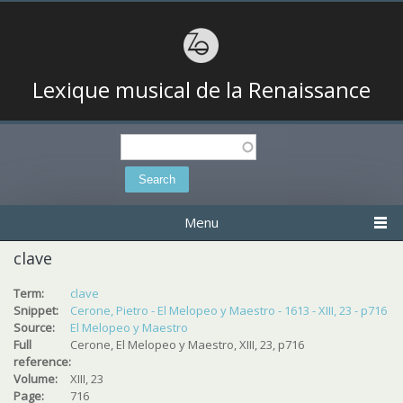
Lexique musical de la Renaissance
Search
Search form
Menu
clave
Term:
clave
Snippet:
Cerone, Pietro - El Melopeo y Maestro - 1613 - XIII, 23 - p716
Source:
El Melopeo y Maestro
Full
Cerone, El Melopeo y Maestro, XIII, 23, p716
reference:
Volume:
XIII, 23
Page:
716