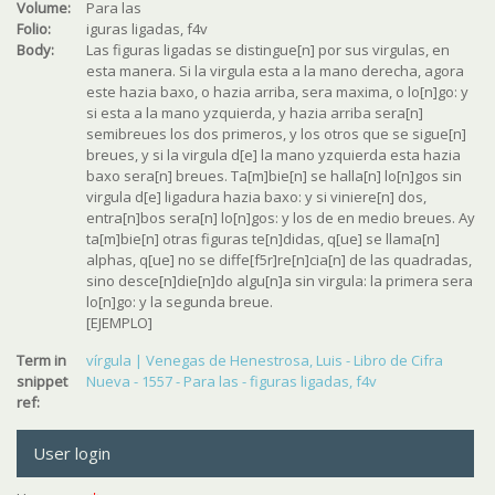
Volume:
Para las
Folio:
iguras ligadas, f4v
Body:
Las figuras ligadas se distingue[n] por sus virgulas, en
esta manera. Si la virgula esta a la mano derecha, agora
este hazia baxo, o hazia arriba, sera maxima, o lo[n]go: y
si esta a la mano yzquierda, y hazia arriba sera[n]
semibreues los dos primeros, y los otros que se sigue[n]
breues, y si la virgula d[e] la mano yzquierda esta hazia
baxo sera[n] breues. Ta[m]bie[n] se halla[n] lo[n]gos sin
virgula d[e] ligadura hazia baxo: y si viniere[n] dos,
entra[n]bos sera[n] lo[n]gos: y los de en medio breues. Ay
ta[m]bie[n] otras figuras te[n]didas, q[ue] se llama[n]
alphas, q[ue] no se diffe[f5r]re[n]cia[n] de las quadradas,
sino desce[n]die[n]do algu[n]a sin virgula: la primera sera
lo[n]go: y la segunda breue.
[EJEMPLO]
Term in
vírgula | Venegas de Henestrosa, Luis - Libro de Cifra
snippet
Nueva - 1557 - Para las - figuras ligadas, f4v
ref:
User login