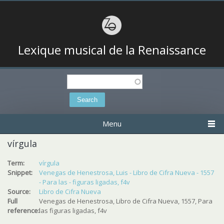
Lexique musical de la Renaissance
Search
Search form
Menu
vírgula
Term:
vírgula
Snippet:
Venegas de Henestrosa, Luis - Libro de Cifra Nueva - 1557
- Para las - figuras ligadas, f4v
Source:
Libro de Cifra Nueva
Full
Venegas de Henestrosa, Libro de Cifra Nueva, 1557, Para
reference:
las figuras ligadas, f4v