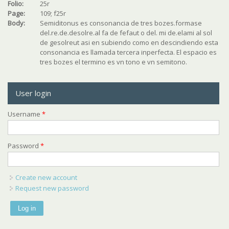
Folio:
25r
Page:
109; f25r
Body:
Semiditonus es consonancia de tres bozes.formase
del.re.de.desolre.al fa de fefaut o del. mi de.elami al sol
de gesolreut asi en subiendo como en descindiendo esta
consonancia es llamada tercera inperfecta. El espacio es
tres bozes el termino es vn tono e vn semitono.
User login
Username
*
Password
*
Create new account
Request new password