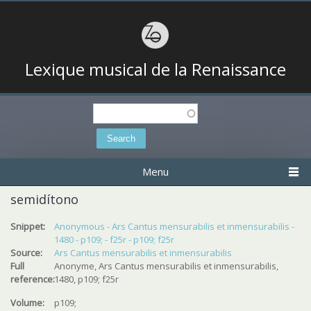
Lexique musical de la Renaissance
Search
Search form
Menu
semidítono
Snippet:
Anonymous - Ars Cantus mensurabilis et inmensurabilis -
1480 - p109; - f25r - p109; f25r
Source:
Ars Cantus mensurabilis et inmensurabilis
Full
Anonyme, Ars Cantus mensurabilis et inmensurabilis,
reference:
1480, p109; f25r
Volume:
p109;