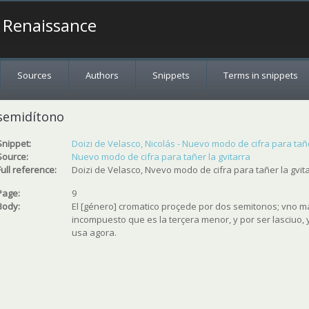
a Renaissance
Sources
Authors
Snippets
Terms in snippets
semidítono
Snippet:
Doizi de Velasco, Nicolás - Nuevo modo de cifra para tañer
Source:
Nuevo modo de cifra para tañer la gvitarra
Full reference:
Doizi de Velasco, Nvevo modo de cifra para tañer la gvita
Page:
9
Body:
El [género] cromatico proçede por dos semitonos; vno ma
incompuesto que es la terçera menor, y por ser lasciuo, 
usa agora.