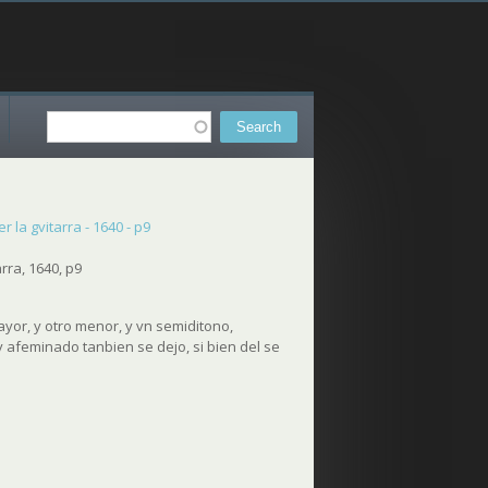
Search
Search form
 la gvitarra - 1640 - p9
rra, 1640, p9
yor, y otro menor, y vn semiditono,
y afeminado tanbien se dejo, si bien del se