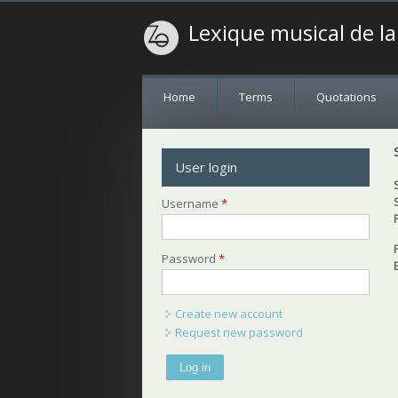
Lexique musical de l
Home
Terms
Quotations
User login
Username
*
Password
*
Create new account
Request new password