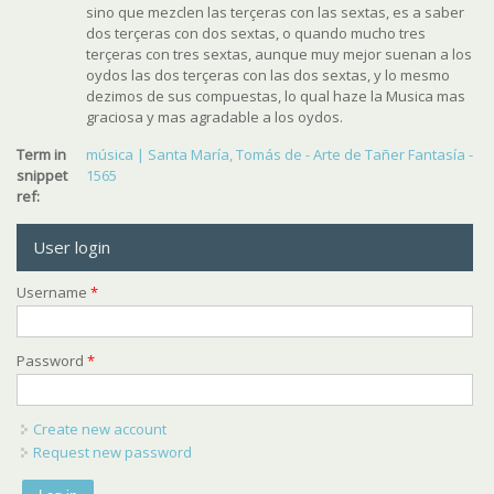
sino que mezclen las terçeras con las sextas, es a saber
dos terçeras con dos sextas, o quando mucho tres
terçeras con tres sextas, aunque muy mejor suenan a los
oydos las dos terçeras con las dos sextas, y lo mesmo
dezimos de sus compuestas, lo qual haze la Musica mas
graciosa y mas agradable a los oydos.
Term in
música | Santa María, Tomás de - Arte de Tañer Fantasía -
snippet
1565
ref:
User login
Username
*
Password
*
Create new account
Request new password