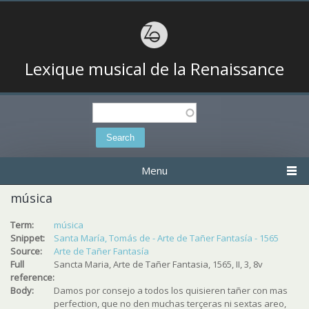
Lexique musical de la Renaissance
Search
Search form
Menu
música
Term:
música
Snippet:
Santa María, Tomás de - Arte de Tañer Fantasía - 1565
Source:
Arte de Tañer Fantasía
Full
Sancta Maria, Arte de Tañer Fantasia, 1565, II, 3, 8v
reference:
Body:
Damos por consejo a todos los quisieren tañer con mas
perfection, que no den muchas terçeras ni sextas areo,