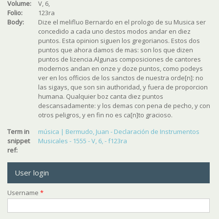
Volume:
V, 6,
Folio:
123ra
Body:
Dize el melifluo Bernardo en el prologo de su Musica ser
concedido a cada uno destos modos andar en diez
puntos. Esta opinion siguen los gregorianos. Estos dos
puntos que ahora damos de mas: son los que dizen
puntos de lizencia.Algunas composiciones de cantores
modernos andan en onze y doze puntos, como podeys
ver en los officios de los sanctos de nuestra orde[n]: no
las sigays, que son sin authoridad, y fuera de proporcion
humana. Qualquier boz canta diez puntos
descansadamente: y los demas con pena de pecho, y con
otros peligros, y en fin no es ca[n]to gracioso.
Term in
música | Bermudo, Juan - Declaración de Instrumentos
snippet
Musicales - 1555 - V, 6, - f123ra
ref:
User login
Username
*