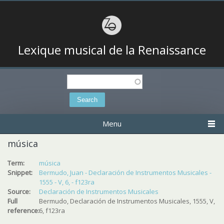
Lexique musical de la Renaissance
Search
Search form
Menu
música
Term:
música
Snippet:
Bermudo, Juan - Declaración de Instrumentos Musicales -
1555 - V, 6, - f123ra
Source:
Declaración de Instrumentos Musicales
Full
Bermudo, Declaración de Instrumentos Musicales, 1555, V,
reference:
6, f123ra