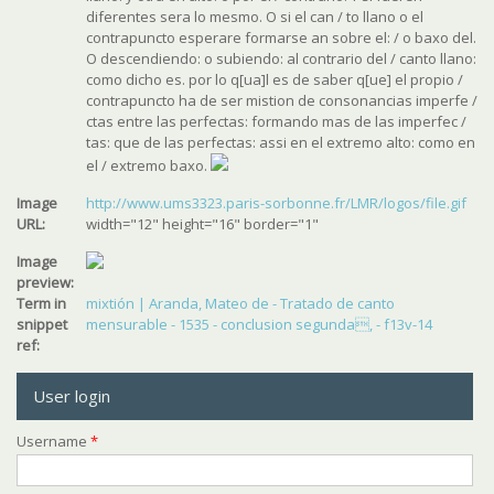
diferentes sera lo mesmo. O si el can / to llano o el
contrapuncto esperare formarse an sobre el: / o baxo del.
O descendiendo: o subiendo: al contrario del / canto llano:
como dicho es. por lo q[ua]l es de saber q[ue] el propio /
contrapuncto ha de ser mistion de consonancias imperfe /
ctas entre las perfectas: formando mas de las imperfec /
tas: que de las perfectas: assi en el extremo alto: como en
el / extremo baxo.
Image
http://www.ums3323.paris-sorbonne.fr/LMR/logos/file.gif
URL:
width="12" height="16" border="1"
Image
preview:
Term in
mixtión | Aranda, Mateo de - Tratado de canto
snippet
mensurable - 1535 - conclusion segunda, - f13v-14
ref:
User login
Username
*