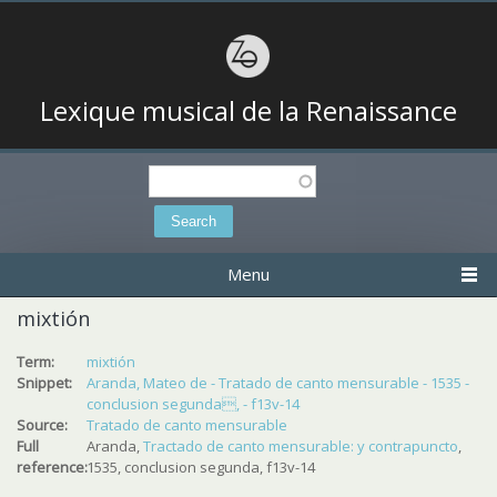
Lexique musical de la Renaissance
Search
Search form
Menu
mixtión
Term:
mixtión
Snippet:
Aranda, Mateo de - Tratado de canto mensurable - 1535 -
conclusion segunda, - f13v-14
Source:
Tratado de canto mensurable
Full
Aranda,
Tractado de canto mensurable: y contrapuncto
,
reference:
1535, conclusion segunda, f13v-14