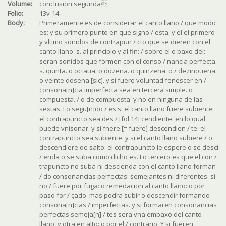
Volume:
conclusion segunda,
Folio:
13v-14
Body:
Primeramente es de considerar el canto llano / que modo
es: y su primero punto en que signo / esta. y el el primero
y vltimo sonidos de contrapun / cto que se dieren con el
canto llano. s. al principio y al fin: / sobre el o baxo del:
seran sonidos que formen con el conso / nancia perfecta.
s. quinta. o octaua. o dozena. o quinzena. o / dezinouena.
o veinte dosena [sic]. y si fuere voluntad fenescer en /
consona[n]cia imperfecta sea en tercera simple. o
compuesta. / o de compuesta: y no en ninguna de las
sextas. Lo segu[n]do / es si el canto llano fuere subiente:
el contrapuncto sea des / [fol 14] cendiente. en lo qual
puede vnisonar. y si fnere [= fuere] descendien / te: el
contrapuncto sea subiente. y si el canto llano subiere / o
descendiere de salto: el contrapuncto le espere o se desci
/ enda o se suba como dicho es. Lo tercero es que el con /
trapuncto no suba ni descienda con el canto llano forman
/ do consonancias perfectas: semejantes ni diferentes. si
no / fuere por fuga: o remedacion al canto llano: o por
paso for / çado. mas podra subir o descendir formando
consona[n]cias / imperfectas. y si formaren consonancias
perfectas semeja[n] / tes sera vna embaxo del canto
llano: y otra en alto: o por el / contrario. Y si fueren