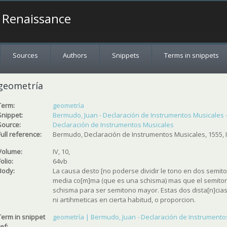
a Renaissance
Sources
Authors
Snippets
Terms in snippets
geometría
Term:
geometría
Snippet:
Bermudo, Juan - Declaración de Instrumentos Musicales - 1
Source:
Declaración de Instrumentos Musicales
Full reference:
Bermudo, Declaración de Instrumentos Musicales, 1555, I
Volume:
IV, 10,
Folio:
64vb
Body:
La causa desto [no poderse dividir le tono en dos semiton
media co[m]ma (que es una schisma) mas que el semitono
schisma para ser semitono mayor. Estas dos dista[n]cia
ni artihmeticas en cierta habitud, o proporcion.
Term in snippet
geometría | Bermudo, Juan - Declaración de Instrumentos M
ref: