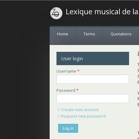
Lexique musical de l
Home
Terms
Quotations
User login
Username
*
Password
*
Create new account
Request new password