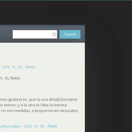
Search
Search form
555 - IV, 10, - f64vb
V, 10, f64vb
os iguales] es, que la una dista[n]cia tiene
 menor: y a la otra le falta la mesma
s no son medidas, o proporciones musicales,
usicales - 1555 - IV, 10, - f64vb