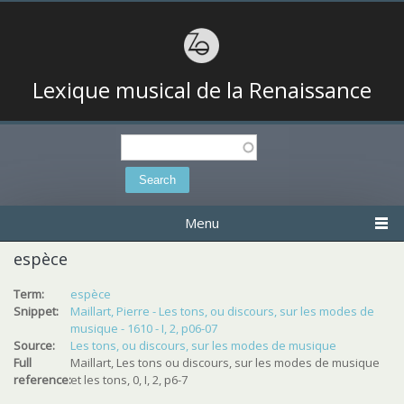
Lexique musical de la Renaissance
Search
Search form
Menu
espèce
Term:
espèce
Snippet:
Maillart, Pierre - Les tons, ou discours, sur les modes de
musique - 1610 - I, 2, p06-07
Source:
Les tons, ou discours, sur les modes de musique
Full
Maillart, Les tons ou discours, sur les modes de musique
reference:
et les tons, 0, I, 2, p6-7