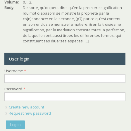
Volume:
0, I, 2,
Body:
De sorte, qu’on peut dire, qu’en la premiere signification
[du mot diapason] se monstre la proprieté par la
co[n]sonance: en la seconde, [p7] par ce qu’est contenu
en son enclos se monstre la matiere: & en la troisiesme
signification, par la mediation consiste toute la perfection,
de laquelle sont aussi tirees les differentes formes, qui
constituent ses diuerses especes […]
User login
Username
*
Password
*
Create new account
Request new password