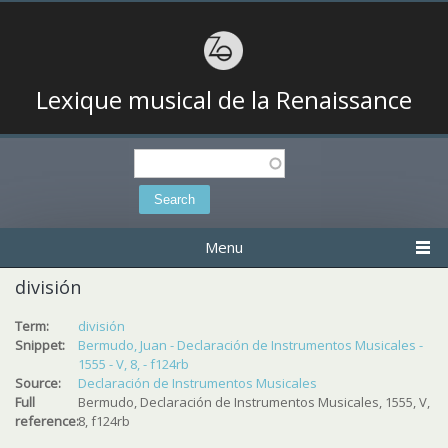
Lexique musical de la Renaissance
Search
Search form
Menu
división
Term:
división
Snippet:
Bermudo, Juan - Declaración de Instrumentos Musicales -
1555 - V, 8, - f124rb
Source:
Declaración de Instrumentos Musicales
Full
Bermudo, Declaración de Instrumentos Musicales, 1555, V,
reference:
8, f124rb