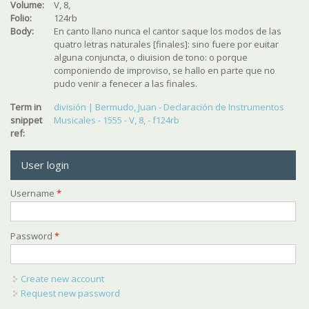
Volume:
V, 8,
Folio:
124rb
Body:
En canto llano nunca el cantor saque los modos de las
quatro letras naturales [finales]: sino fuere por euitar
alguna conjuncta, o diuision de tono: o porque
componiendo de improviso, se hallo en parte que no
pudo venir a fenecer a las finales.
Term in
división | Bermudo, Juan - Declaración de Instrumentos
snippet
Musicales - 1555 - V, 8, - f124rb
ref:
User login
Username
*
Password
*
Create new account
Request new password