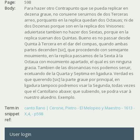
Page:
598
Body:
Para hazer otro Contrapunto que se pueda replicar en
dezena graue,
no conuiene seruirnos de dos Terceras
arreo,
porquanto en la replica quedan dos Octauas;
ni de
dos Dozenas
porque son en la replica dos Vnisones:
aduiertase tambien
no hazer dos Sextas,
porque en la
replica suenan dos Quintas. Bueno es no
passar desde
Quinta à Tercera en el dar del compas, quando ambas
partes decenden
[
sic
], que procedendo con semejante
mouimiento, en la replica passamos de la Sexta à la
Octaua con mouimiento apartado, el qual es sin ninguna
gracia.
Tambien de las disonancias nos podemos seruir,
ecetuando de la Quarta y Septima en ligadura.
Verdad es
que querendo [
sic
] la parte graue por principal, en
ligadura tampoco podremos
vsar la Segunda,
todas vezes
que el Cantollano abaxe; que subiendo, se podra vsar à
nuestro aluedrio. Exemplo.
Term in
canto llano | Cerone, Pietro - El Melopeo y Maestro - 1613 -
snippet
X,4, - p598
ref:
User login