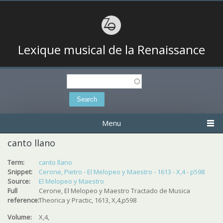
Lexique musical de la Renaissance
Search
Search form
Menu
canto llano
Term:
canto llano
Snippet:
Cerone, Pietro - El Melopeo y Maestro - 1613 - X,4 - p598
Source:
El Melopeo y Maestro
Full
Cerone, El Melopeo y Maestro Tractado de Musica
reference:
Theorica y Practic, 1613, X,4,p598
Volume:
X,4,